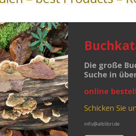
Buchkat
Die große B
Suche in über
online bestel
Schicken Sie u
info@alblibri.de