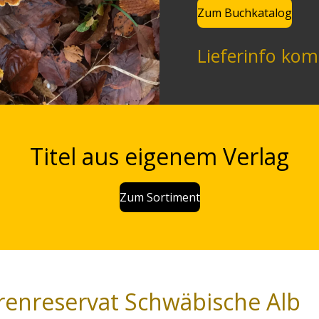
Zum Buchkatalog
Lieferinfo kom
Titel aus eigenem Verlag
Zum Sortiment
at Schwäbische Alb