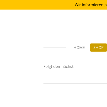
Wir informieren p
Zum
Hauptinhalt
springen
HOME
SHOP
Folgt demnächst